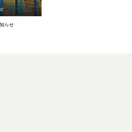
01
2023.05.22
ークがオープン間
内覧会にご来園頂きありがと
生
うございました
cy Policy