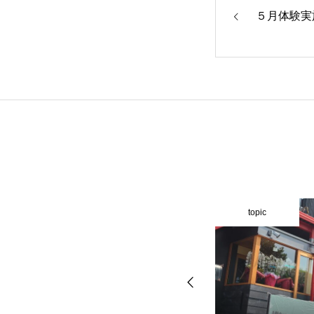
５月体験実
Calendar
Access
Contact
topic
topic
Site Map